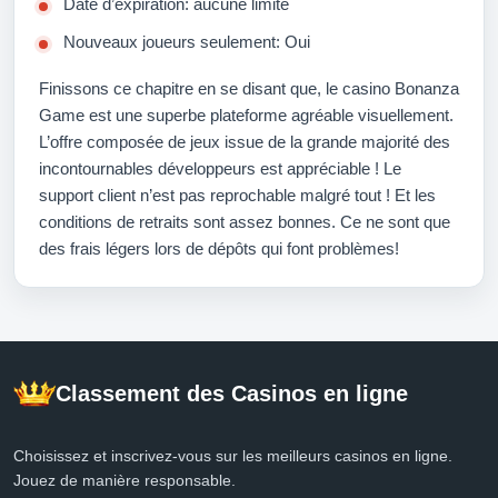
Date d’expiration: aucune limite
Nouveaux joueurs seulement: Oui
Finissons ce chapitre en se disant que, le casino Bonanza
Game est une superbe plateforme agréable visuellement.
L’offre composée de jeux issue de la grande majorité des
incontournables développeurs est appréciable ! Le
support client n’est pas reprochable malgré tout ! Et les
conditions de retraits sont assez bonnes. Ce ne sont que
des frais légers lors de dépôts qui font problèmes!
Classement des Casinos en ligne
Choisissez et inscrivez-vous sur les meilleurs casinos en ligne.
Jouez de manière responsable.