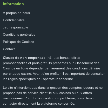
Information
À propos de nous
Confidentialité
Jeu responsable
Conditions générales
Politique de Cookies
Contact
Clause de non-responsabilité
: Les bonus, offres
promotionnelles et paris gratuits présentés sur Classement des
Casinos en ligne dépendent entièrement des conditions définies
par chaque casino. Avant d’en profiter, il est important de consulter
les règles spécifiques de l’opérateur concerné.
Le site n’intervient pas dans la gestion des comptes joueurs et ne
propose pas de service client lié aux casinos ou aux offres
mentionnées. Pour toute question ou problème, vous devez
contacter directement la plateforme concernée.