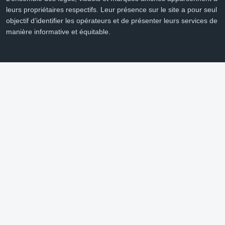
leurs propriétaires respectifs. Leur présence sur le site a pour seul
objectif d’identifier les opérateurs et de présenter leurs services de
manière informative et équitable.