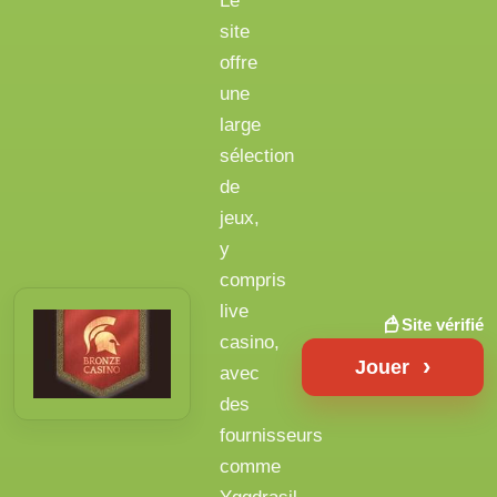
Le
site
offre
une
large
sélection
de
jeux,
y
compris
live
Site vérifié
casino,
Jouer
avec
des
fournisseurs
comme