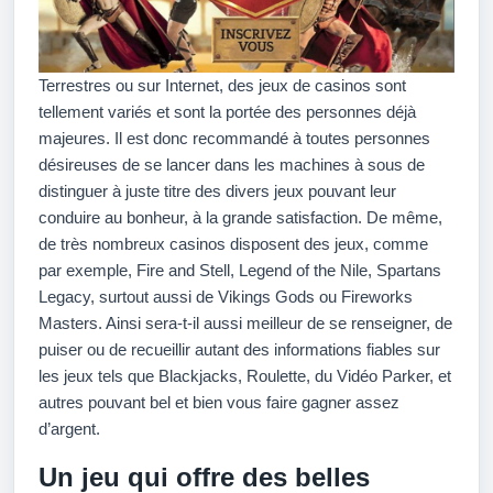
Terrestres ou sur Internet, des jeux de casinos sont
tellement variés et sont la portée des personnes déjà
majeures. Il est donc recommandé à toutes personnes
désireuses de se lancer dans les machines à sous de
distinguer à juste titre des divers jeux pouvant leur
conduire au bonheur, à la grande satisfaction. De même,
de très nombreux casinos disposent des jeux, comme
par exemple, Fire and Stell, Legend of the Nile, Spartans
Legacy, surtout aussi de Vikings Gods ou Fireworks
Masters. Ainsi sera-t-il aussi meilleur de se renseigner, de
puiser ou de recueillir autant des informations fiables sur
les jeux tels que Blackjacks, Roulette, du Vidéo Parker, et
autres pouvant bel et bien vous faire gagner assez
d’argent.
Un jeu qui offre des belles