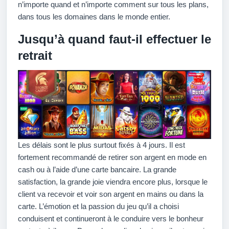
n’importe quand et n’importe comment sur tous les plans,
dans tous les domaines dans le monde entier.
Jusqu’à quand faut-il effectuer le
retrait
Les délais sont le plus surtout fixés à 4 jours. Il est
fortement recommandé de retirer son argent en mode en
cash ou à l’aide d’une carte bancaire. La grande
satisfaction, la grande joie viendra encore plus, lorsque le
client va recevoir et voir son argent en mains ou dans la
carte. L’émotion et la passion du jeu qu’il a choisi
conduisent et continueront à le conduire vers le bonheur