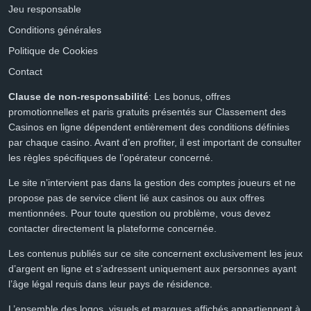
Jeu responsable
Conditions générales
Politique de Cookies
Contact
Clause de non-responsabilité
: Les bonus, offres
promotionnelles et paris gratuits présentés sur Classement des
Casinos en ligne dépendent entièrement des conditions définies
par chaque casino. Avant d’en profiter, il est important de consulter
les règles spécifiques de l’opérateur concerné.
Le site n’intervient pas dans la gestion des comptes joueurs et ne
propose pas de service client lié aux casinos ou aux offres
mentionnées. Pour toute question ou problème, vous devez
contacter directement la plateforme concernée.
Les contenus publiés sur ce site concernent exclusivement les jeux
d’argent en ligne et s’adressent uniquement aux personnes ayant
l’âge légal requis dans leur pays de résidence.
L’ensemble des logos, visuels et marques affichés appartiennent à