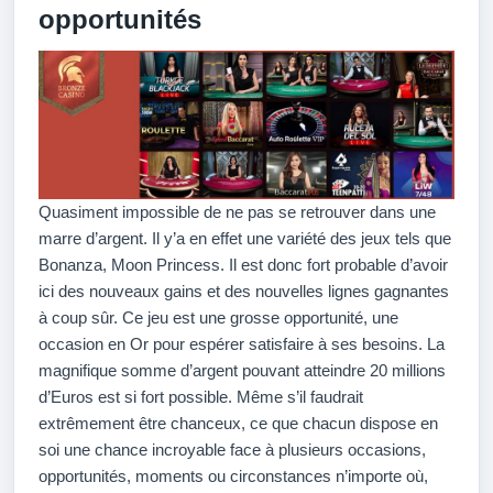
opportunités
Quasiment impossible de ne pas se retrouver dans une
marre d’argent. Il y’a en effet une variété des jeux tels que
Bonanza, Moon Princess. Il est donc fort probable d’avoir
ici des nouveaux gains et des nouvelles lignes gagnantes
à coup sûr. Ce jeu est une grosse opportunité, une
occasion en Or pour espérer satisfaire à ses besoins. La
magnifique somme d’argent pouvant atteindre 20 millions
d’Euros est si fort possible. Même s’il faudrait
extrêmement être chanceux, ce que chacun dispose en
soi une chance incroyable face à plusieurs occasions,
opportunités, moments ou circonstances n’importe où,