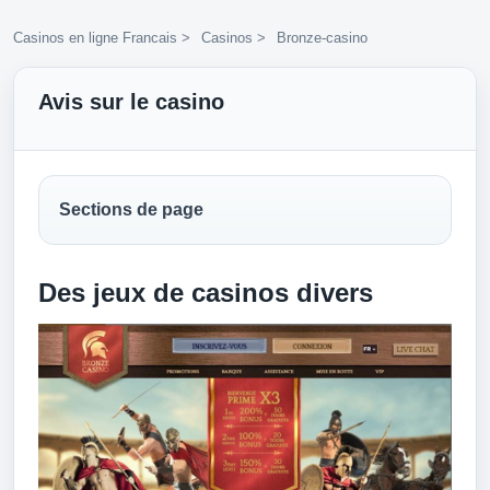
Casinos en ligne Francais
>
Casinos
>
Bronze-casino
Avis sur le casino
Sections de page
Des jeux de casinos divers