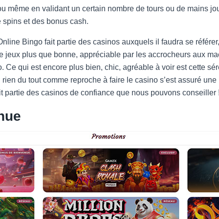
s ou même en validant un certain nombre de tours ou de mains jou
 spins et des bonus cash.
line Bingo fait partie des casinos auxquels il faudra se référer, 
de jeux plus que bonne, appréciable par les accrocheurs aux ma
. Ce qui est encore plus bien, chic, agréable à voir est cette sér
s ; rien du tout comme reproche à faire le casino s’est assuré un
it partie des casinos de confiance que nous pouvons conseiller 
nue