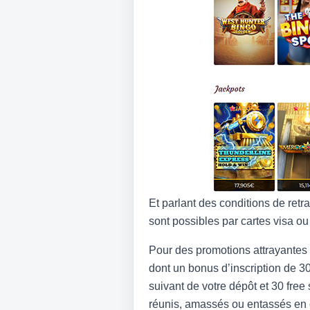
Et parlant des conditions de retra
sont possibles par cartes visa 
Pour des promotions attrayantes e
dont un bonus d’inscription de 3
suivant de votre dépôt et 30 fre
réunis, amassés ou entassés en c