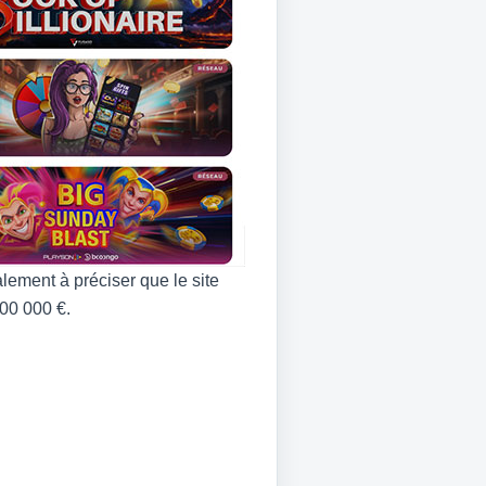
lement à préciser que le site
00 000 €.