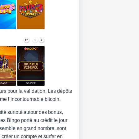
ours pour la validation. Les dépôts
e l’incontournable bitcoin.
sité surtout autour des bonus,
s Bingo porté au crédit le jour
ensemble en grand nombre, sont
 créer un compte et surfer en