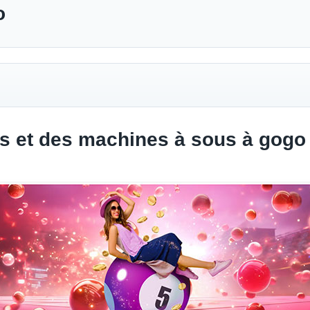
o
es et des machines à sous à gogo