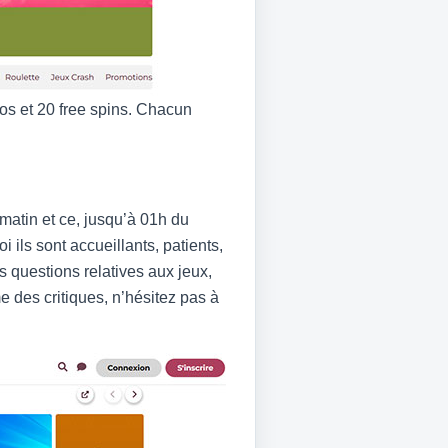
os et 20 free spins. Chacun
matin et ce, jusqu’à 01h du
 ils sont accueillants, patients,
s questions relatives aux jeux,
 des critiques, n’hésitez pas à