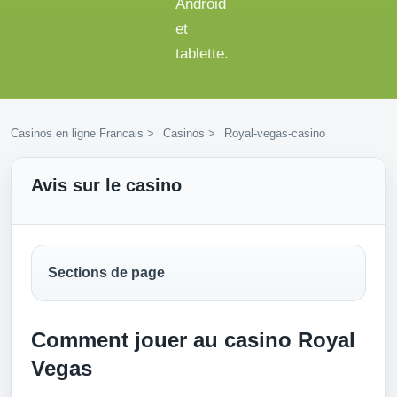
Android
et
tablette.
Casinos en ligne Francais
>
Casinos
>
Royal-vegas-casino
Avis sur le casino
Sections de page
Comment jouer au casino Royal
Vegas