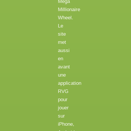
Mega
Millionaire
Wheel.
Le
site
met
aussi
en
avant
une
application
RVG
pour
jouer
sur
iPhone,