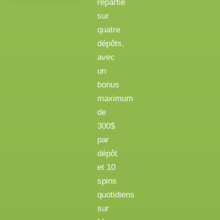
répartie
sur
quatre
dépôts,
avec
un
bonus
maximum
de
300$
par
dépôt
et 10
spins
quotidiens
sur