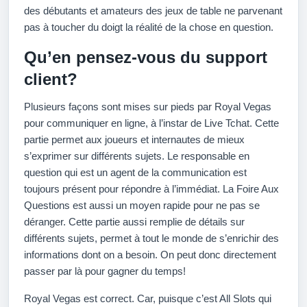
des débutants et amateurs des jeux de table ne parvenant
pas à toucher du doigt la réalité de la chose en question.
Qu’en pensez-vous du support
client?
Plusieurs façons sont mises sur pieds par Royal Vegas
pour communiquer en ligne, à l’instar de Live Tchat. Cette
partie permet aux joueurs et internautes de mieux
s’exprimer sur différents sujets. Le responsable en
question qui est un agent de la communication est
toujours présent pour répondre à l’immédiat. La Foire Aux
Questions est aussi un moyen rapide pour ne pas se
déranger. Cette partie aussi remplie de détails sur
différents sujets, permet à tout le monde de s’enrichir des
informations dont on a besoin. On peut donc directement
passer par là pour gagner du temps!
Royal Vegas est correct. Car, puisque c’est All Slots qui