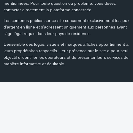
mentionnées. Pour toute question ou problème, vous devez
contacter directement la plateforme concernée.
Les contenus publiés sur ce site concernent exclusivement les jeux
d’argent en ligne et s’adressent uniquement aux personnes ayant
l’âge légal requis dans leur pays de résidence.
L’ensemble des logos, visuels et marques affichés appartiennent à
leurs propriétaires respectifs. Leur présence sur le site a pour seul
objectif d’identifier les opérateurs et de présenter leurs services de
manière informative et équitable.