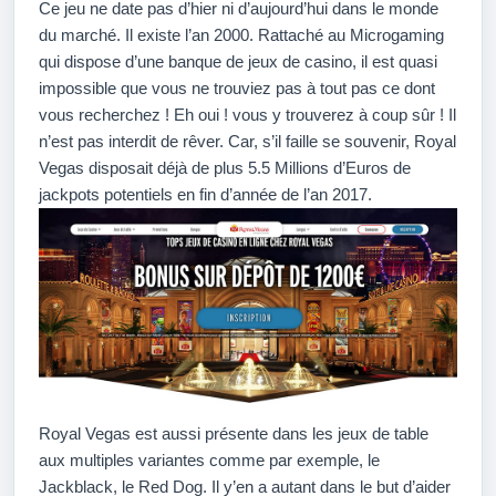
Ce jeu ne date pas d’hier ni d’aujourd’hui dans le monde
du marché. Il existe l’an 2000. Rattaché au Microgaming
qui dispose d’une banque de jeux de casino, il est quasi
impossible que vous ne trouviez pas à tout pas ce dont
vous recherchez ! Eh oui ! vous y trouverez à coup sûr ! Il
n’est pas interdit de rêver. Car, s’il faille se souvenir, Royal
Vegas disposait déjà de plus 5.5 Millions d’Euros de
jackpots potentiels en fin d’année de l’an 2017.
Royal Vegas est aussi présente dans les jeux de table
aux multiples variantes comme par exemple, le
Jackblack, le Red Dog. Il y’en a autant dans le but d’aider