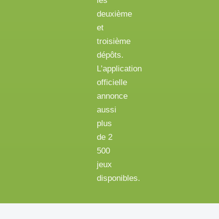
les
deuxième
et
troisième
dépôts.
L’application
officielle
annonce
aussi
plus
de 2
500
jeux
disponibles.