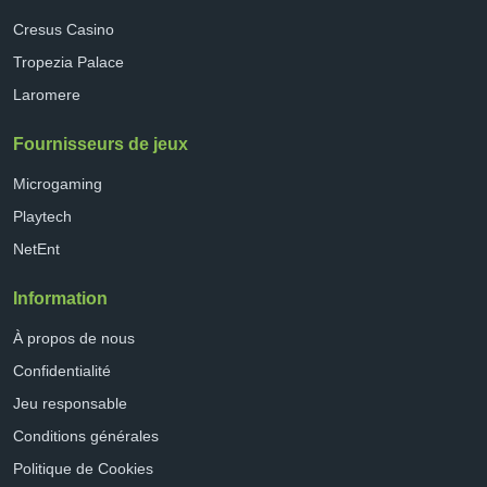
Cresus Casino
Tropezia Palace
Laromere
Fournisseurs de jeux
Microgaming
Playtech
NetEnt
Information
À propos de nous
Confidentialité
Jeu responsable
Conditions générales
Politique de Cookies