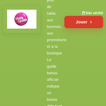
jeux
de
Site vérifié
table,
aux
Jouer
tournois,
aux
promotions
et à la
boutique.
Le
guide
bonus
officiel
indique
un
bonus