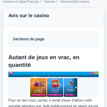
Casinos en ligne Francais
>
Casinos
>
Vera-and-john-casino
Avis sur le casino
Sections de page
Autant de jeux en vrac, en
quantité
Pour ne rien vous cacher, il serait mieux d’attirer votre
aimable attention que, ledit établissement de plaisir qui est