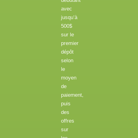
débutant
avec
jusqu’à
500$
sur le
premier
dépôt
selon
le
moyen
de
paiement,
puis
des
offres
sur