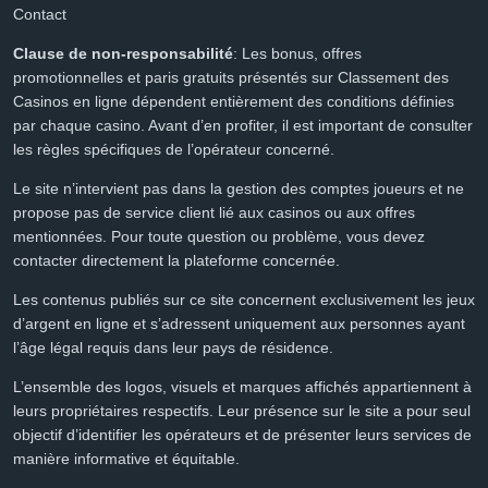
Contact
Clause de non-responsabilité
: Les bonus, offres
promotionnelles et paris gratuits présentés sur Classement des
Casinos en ligne dépendent entièrement des conditions définies
par chaque casino. Avant d’en profiter, il est important de consulter
les règles spécifiques de l’opérateur concerné.
Le site n’intervient pas dans la gestion des comptes joueurs et ne
propose pas de service client lié aux casinos ou aux offres
mentionnées. Pour toute question ou problème, vous devez
contacter directement la plateforme concernée.
Les contenus publiés sur ce site concernent exclusivement les jeux
d’argent en ligne et s’adressent uniquement aux personnes ayant
l’âge légal requis dans leur pays de résidence.
L’ensemble des logos, visuels et marques affichés appartiennent à
leurs propriétaires respectifs. Leur présence sur le site a pour seul
objectif d’identifier les opérateurs et de présenter leurs services de
manière informative et équitable.