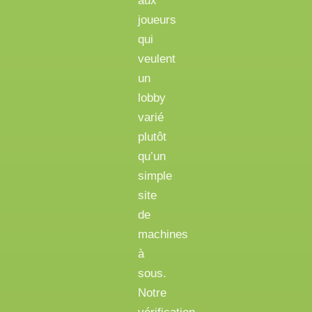
aux
joueurs
qui
veulent
un
lobby
varié
plutôt
qu’un
simple
site
de
machines
à
sous.
Notre